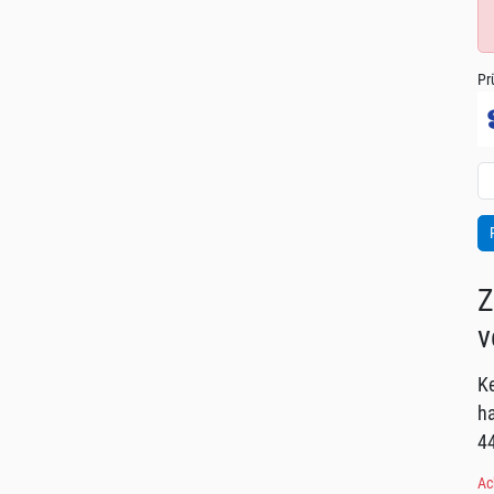
Pr
Z
v
Ke
ha
44
Ac