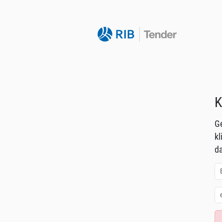
K
Ge
kl
da